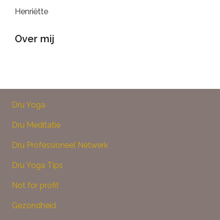
Henriëtte
Over mij
Dru Yoga
Dru Meditatie
Dru Professioneel Netwerk
Dru Yoga Tips
Not for profit
Gezondheid