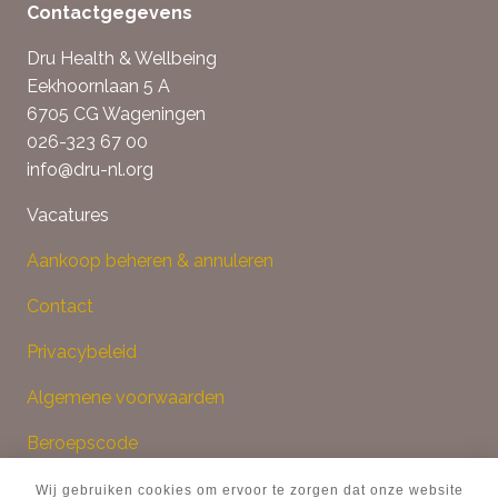
Contactgegevens
Dru Health & Wellbeing
Eekhoornlaan 5 A
6705 CG Wageningen
026-323 67 00
info@dru-nl.org
Vacatures
Aankoop beheren & annuleren
Contact
Privacybeleid
Algemene voorwaarden
Beroepscode
Klachtenprocedure
Wij gebruiken cookies om ervoor te zorgen dat onze website