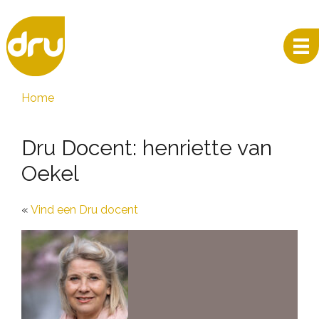
Home
Dru Docent: henriette van
Oekel
Vind een Dru docent