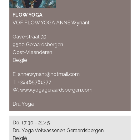
FLOW YOGA
VOF FLOW YOGA ANNE Wynant
Gaverstraat 33
9500
Geraardsbergen
Oost-Vlaanderen
België
E:
annewynant@hotmail.com
T:
+32485761377
W:
www.yogageraardsbergen.com
Dru Yoga
Do, 17:30 - 21:45
Dru Yoga Volwassenen Geraardsbergen
België