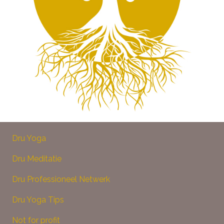
Dru Yoga
Dru Meditatie
Dru Professioneel Netwerk
Dru Yoga Tips
Not for profit