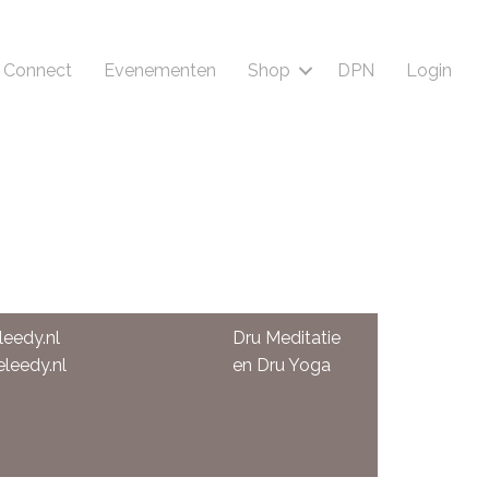
Connect
Evenementen
Shop
DPN
Login
leedy.nl
Dru Meditatie
eleedy.nl
en Dru Yoga