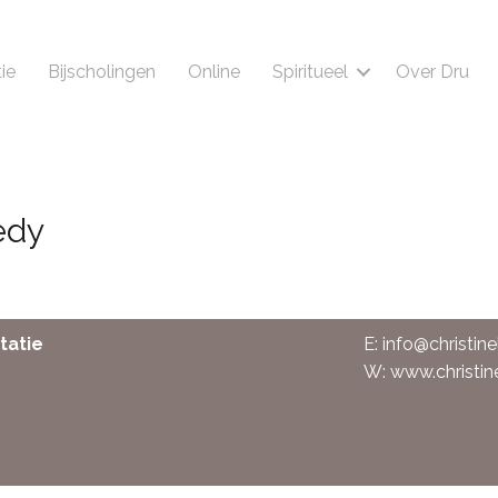
ie
Bijscholingen
Online
Spiritueel
Over Dru
edy
tatie
E:
info@christine
W:
www.christin