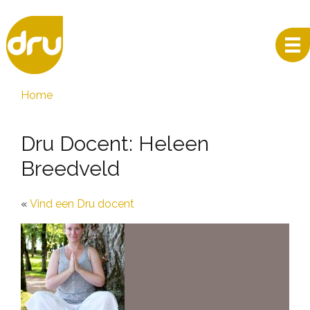
Home
Dru Docent: Heleen
Breedveld
Vind een Dru docent