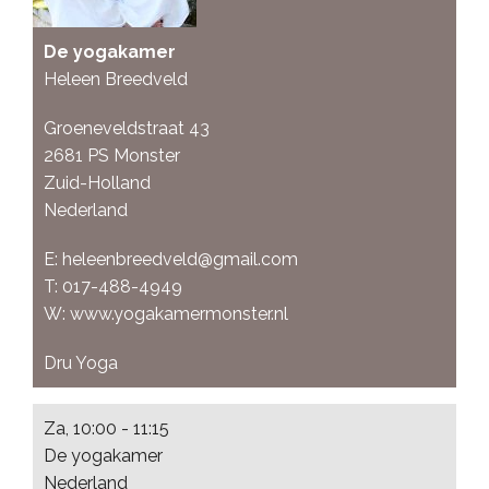
De yogakamer
Heleen Breedveld
Groeneveldstraat 43
2681 PS
Monster
Zuid-Holland
Nederland
E:
heleenbreedveld@gmail.com
T:
017-488-4949
W:
www.yogakamermonster.nl
Dru Yoga
Za, 10:00 - 11:15
De yogakamer
Nederland