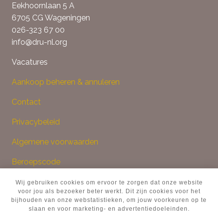
Eekhoornlaan 5 A
6705 CG Wageningen
026-323 67 00
info@dru-nl.org
Vacatures
Aankoop beheren & annuleren
Contact
Privacybeleid
Algemene voorwaarden
Beroepscode
Klachtenprocedure
Wij gebruiken cookies om ervoor te zorgen dat onze website
voor jou als bezoeker beter werkt. Dit zijn cookies voor het
bijhouden van onze webstatistieken, om jouw voorkeuren op te
slaan en voor marketing- en advertentiedoeleinden.