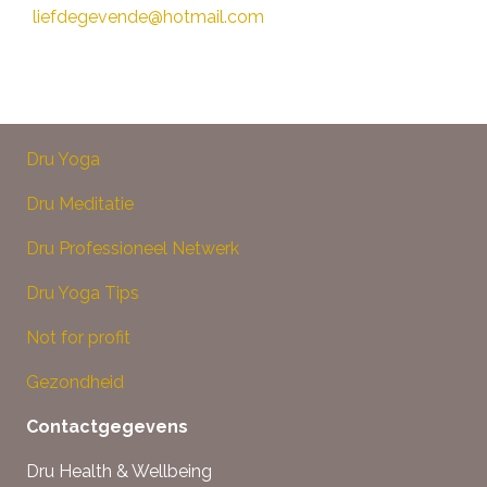
liefdegevende@hotmail.com
Dru Yoga
Dru Meditatie
Dru Professioneel Netwerk
Dru Yoga Tips
Not for profit
Gezondheid
Contactgegevens
Dru Health & Wellbeing