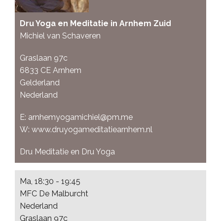
Dru Yoga en Meditatie in Arnhem Zuid
Michiel van Schaveren
Graslaan 97c
6833 CE
Arnhem
Gelderland
Nederland
E:
arnhemyogamichiel@pm.me
W:
www.druyogameditatiearnhem.nl
Dru Meditatie en Dru Yoga
Ma, 18:30 - 19:45
MFC De Malburcht
Nederland
Graslaan 97c